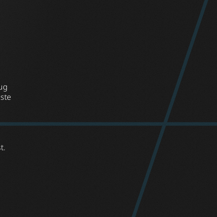
lug
este
t.