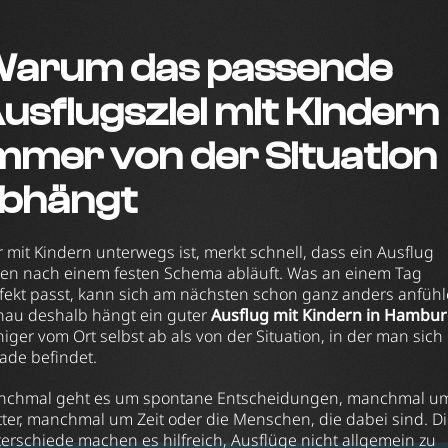
arum das passende
usflugsziel mit Kindern
mmer von der Situation
bhängt
 mit Kindern unterwegs ist, merkt schnell, dass ein Ausflug
ten nach einem festen Schema abläuft. Was an einem Tag
fekt passt, kann sich am nächsten schon ganz anders anfühl
au deshalb hängt ein guter
Ausflug mit Kindern in Hambu
iger vom Ort selbst ab als von der Situation, in der man sich
ade befindet.
chmal geht es um spontane Entscheidungen, manchmal u
ter, manchmal um Zeit oder die Menschen, die dabei sind. D
erschiede machen es hilfreich, Ausflüge nicht allgemein zu