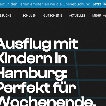
erien empfehlen wir die Onlinebuchung.
Jetzt Ticket sichern!
ESUCHE
SCHULEN
GUTSCHEINE
AKTUELLES
MEHR
Ausflug mit
Kindern in
Hamburg:
Perfekt für
Wochenende,