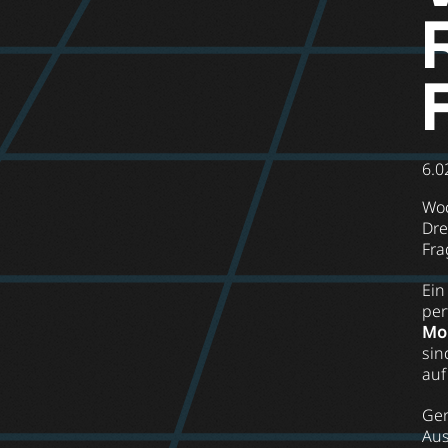
6.0
Woc
Dre
Fra
Ei
per
Mo
sin
auf
Ge
Aus