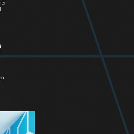
ner
l
d
r
en