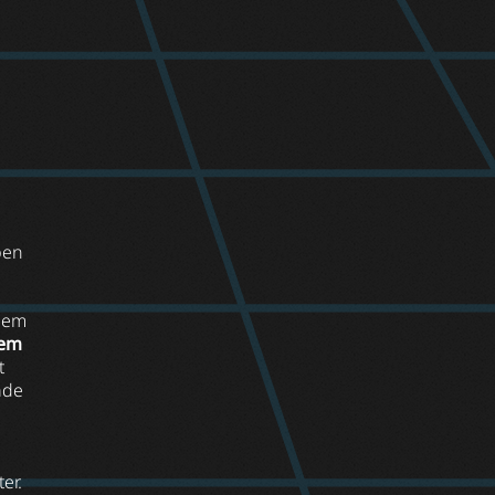
ben
 dem
sem
t
ade
er.