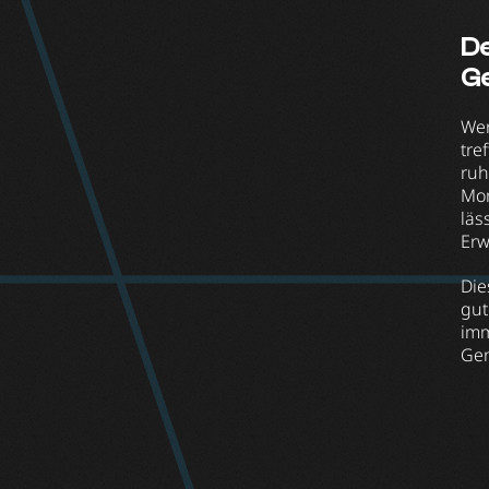
De
G
Wen
tre
ruh
Mom
läs
Erw
Die
gut
imm
Gen