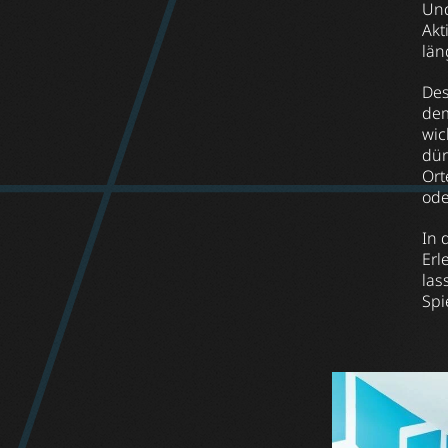
Und
Akt
län
Des
dem
wic
dür
Ort
ode
In 
Erl
las
Spi