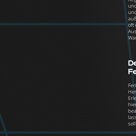
und
und
auß
oft
Aus
War
De
Fe
Fer
Her
Erl
hie
bea
las
sol