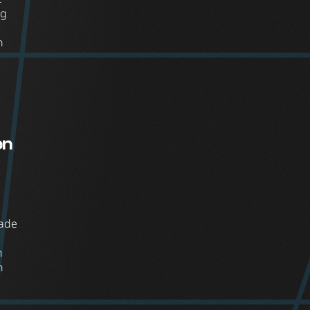
ng
n
n
en
rade
n
n