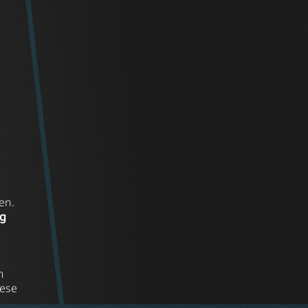
en.
rg
m
iese