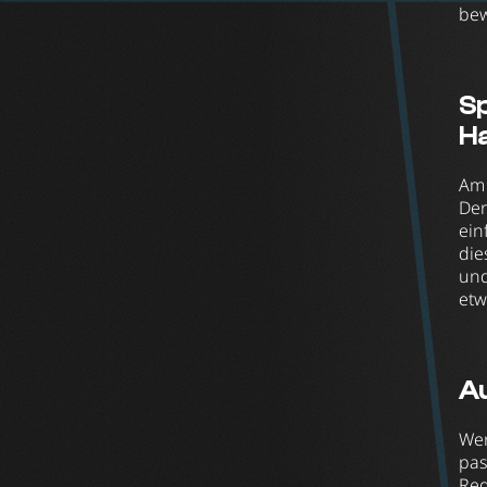
bew
Sp
H
Am 
Der
ein
die
und
etw
Au
Wen
pas
Reg