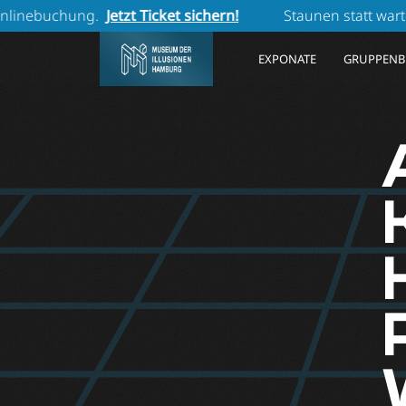
g.
Jetzt Ticket sichern!
Staunen statt warten: In den F
EXPONATE
GRUPPENB