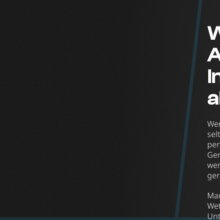
W
A
i
a
Wer
sel
per
Gen
wen
ger
Man
Wet
Unt