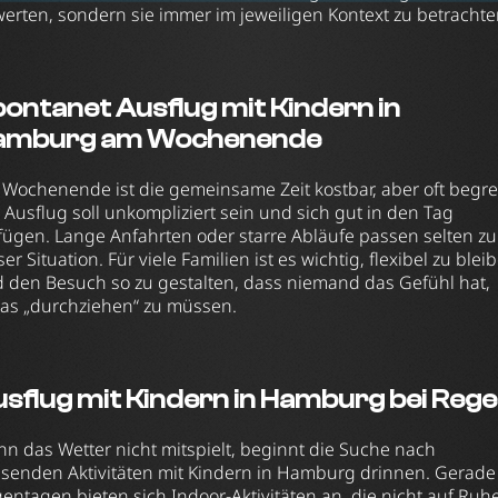
erten, sondern sie immer im jeweiligen Kontext zu betrachte
ontanet Ausflug mit Kindern in
amburg am Wochenende
Wochenende ist die gemeinsame Zeit kostbar, aber oft begre
 Ausflug soll unkompliziert sein und sich gut in den Tag
fügen. Lange Anfahrten oder starre Abläufe passen selten zu
ser Situation. Für viele Familien ist es wichtig, flexibel zu blei
 den Besuch so zu gestalten, dass niemand das Gefühl hat,
as „durchziehen“ zu müssen.
sflug mit Kindern in Hamburg bei Reg
n das Wetter nicht mitspielt, beginnt die Suche nach
senden Aktivitäten mit Kindern in Hamburg drinnen. Gerade
entagen bieten sich Indoor-Aktivitäten an, die nicht auf Ruh