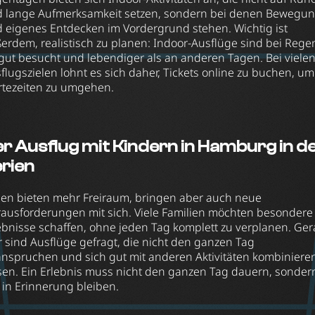
 lange Aufmerksamkeit setzen, sondern bei denen Bewegu
 eigenes Entdecken im Vordergrund stehen. Wichtig ist
erdem, realistisch zu planen: Indoor-Ausflüge sind bei Rege
 gut besucht und lebendiger als an anderen Tagen. Bei viele
flugszielen lohnt es sich daher, Tickets online zu buchen, um
tezeiten zu umgehen.
r Ausflug mit Kindern in Hamburg in d
rien
ien bieten mehr Freiraum, bringen aber auch neue
ausforderungen mit sich. Viele Familien möchten besondere
ebnisse schaffen, ohne jeden Tag komplett zu verplanen. Ge
r sind Ausflüge gefragt, die nicht den ganzen Tag
nspruchen und sich gut mit anderen Aktivitäten kombiniere
sen. Ein Erlebnis muss nicht den ganzen Tag dauern, sonder
l in Erinnerung bleiben.