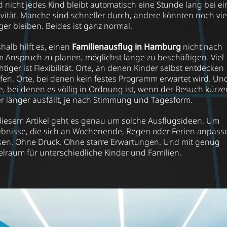
 nicht jedes Kind bleibt automatisch eine Stunde lang bei ei
ivität. Manche sind schneller durch, andere könnten noch vie
ger bleiben. Beides ist ganz normal.
halb hilft es, einen
Familienausflug in Hamburg
nicht nach
 Anspruch zu planen, möglichst lange zu beschäftigen. Viel
htiger ist Flexibilität. Orte, an denen Kinder selbst entdecken
fen. Orte, bei denen kein festes Programm erwartet wird. Un
e, bei denen es völlig in Ordnung ist, wenn der Besuch kürze
r länger ausfällt, je nach Stimmung und Tagesform.
diesem Artikel geht es genau um solche Ausflugsideen. Um
ebnisse, die sich an Wochenende, Regen oder Ferien anpass
sen. Ohne Druck. Ohne starre Erwartungen. Und mit genug
elraum für unterschiedliche Kinder und Familien.