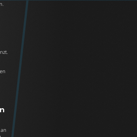
n.
nzt.
ben
en
 an
e