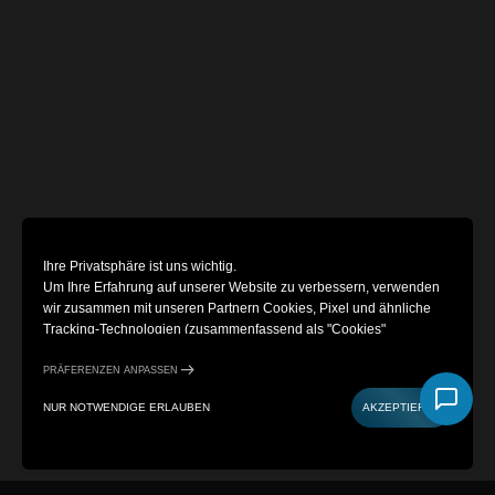
Ihre Privatsphäre ist uns wichtig.
Um Ihre Erfahrung auf unserer Website zu verbessern, verwenden
wir zusammen mit unseren Partnern Cookies, Pixel und ähnliche
Tracking-Technologien (zusammenfassend als "Cookies"
bezeichnet). Dazu gehören Cookies, die für die Funktionalität der
Website erforderlich sind und optionale Cookies, mit denen
PRÄFERENZEN ANPASSEN
Informationen über Sie gesammelt werden (z. B. Klicks,
NUR NOTWENDIGE ERLAUBEN
AKZEPTIEREN
Cursorbewegungen und Bildschirmaufzeichnungen), um Ihr Erlebnis
zu personalisieren, Nutzungsmuster zu analysieren und
KONTAKT
TICKETS KAUFEN
Marketingzwecke zu verfolgen. Wenn Sie "Alle Cookies akzeptieren"
wählen, stimmen Sie der Verwendung aller Cookies zu. Sie haben